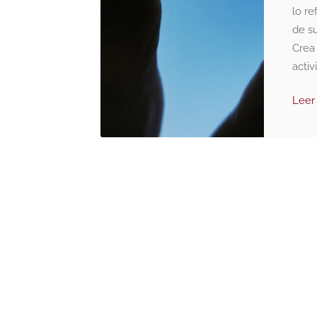
lo re
de su
Crea 
activ
Leer