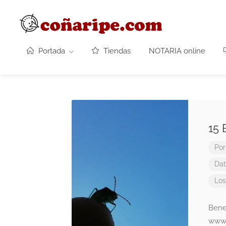
Portada
Tiendas
NOTARIA online
15 
Po
Dat
Los
Benef
www.