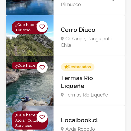
Pirihueco
¿Qué hacer?,
Cerro Diuco
Turismo
Coñaripe, Panguipulli,
Chile
¿Qué hacer?
Destacados
Termas Río
Liqueñe
Termas Río Liqueñe
¿Qué hacer?,
Localbook.cl
Alojar, Cultura,
Servicios
Avda Rodolfo