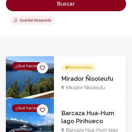
Buscar
Guardar búsqueda
¿Qué hacer?
Destacados
Mirador Ñisoleufu
Mirador Ñisoleufu
¿Qué hacer?
Barcaza Hua-Hum
lago Pirihueco
Barcaza Hua-Hum lago