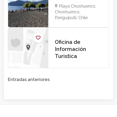
Playa Choshuenco,
Choshuenco,
Panguipulli, Chile
Oficina de
Información
Turistica
Navegación
Entradas anteriores
de
entradas