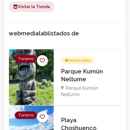
Visitar la Tienda
webmedialablistados de
Turismo
Destacados
Parque Kumün
Neltume
Parque Kumün
Neltume
Turismo
Playa
Choshuenco