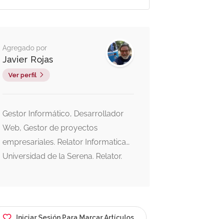
Agregado por
Javier Rojas
Ver perfil
Gestor Informático, Desarrollador
Web, Gestor de proyectos
empresariales. Relator Informatica
Universidad de la Serena. Relator.
Relator Arquitectura de la
Información en el Kursverksamhet
de la Stockhoms Universitet,
Sweden. SEO Casas Los Hualles de
Iniciar Sesión Para Marcar Artículos