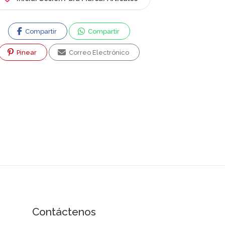
Coñaripe. Editor
Webmediabook.com. Community
Compartir
Compartir
Manager Coñaripe.com.
Pinear
Correo Electrónico
Contáctenos