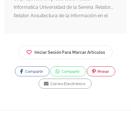
Informatica Universidad de la Serena. Relator.
Relator Arquitectura de la Información en el
Kursverksamhet de la Stockhoms Universitet,
Sweden. SEO Casas Los Hualles de Coñaripe.
Editor Webmediabook.com. Community
Manager Coñaripe.com.
Iniciar Sesión Para Marcar Artículos
Compartir
Compartir
Pinear
Correo Electrónico