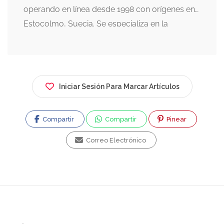
operando en línea desde 1998 con orígenes en
Estocolmo, Suecia. Se especializa en la
creación de sitios web, alojamiento (hosting),
marketing digital y desarrollo de aplicaciones.
Historia y Experiencia: Se fundó al inicio del
fenómeno WWW, destacando por crear el
Iniciar Sesión Para Marcar Artículos
primer periódico digital de Chile y una editorial
digital chileno-alemana, además de salas de
Compartir
Compartir
Pinear
conversación virtuales previas a Facebook.
Servicios Principales: Ofrece desarrollo web,
Correo Electrónico
diseño de logotipos, hosting (alojamiento de
páginas), registro de dominios, administración
de redes sociales, SEO, y creación de
aplicaciones para celulares. Soporte: Ofrece
soporte técnico y actualizaciones 365 días al