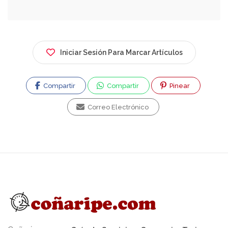
creación de sitios web, alojamiento (hosting),
marketing digital y desarrollo de aplicaciones.
Historia y Experiencia: Se fundó al inicio del
fenómeno WWW, destacando por crear el
Iniciar Sesión Para Marcar Artículos
primer periódico digital de Chile y una editorial
digital chileno-alemana, además de salas de
Compartir
Compartir
Pinear
conversación virtuales previas a Facebook.
Servicios Principales: Ofrece desarrollo web,
Correo Electrónico
diseño de logotipos, hosting (alojamiento de
páginas), registro de dominios, administración
de redes sociales, SEO, y creación de
aplicaciones para celulares. Soporte: Ofrece
soporte técnico y actualizaciones 365 días al
año, 7 días a la semana.