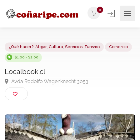
0
¿Qué hacer?
,
Alojar
,
Cultura
,
Servicios
,
Turismo
Comercio
$1.00 - $2.00
Localbook.cl
Avda Rodolfo Wagenknecht 3053