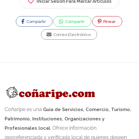
Iniciar Sesión Para Marcar Artículos
primer periódico digital de Chile y una editorial
digital chileno-alemana, además de salas de
Compartir
Compartir
Pinear
conversación virtuales previas a Facebook.
Servicios Principales: Ofrece desarrollo web,
Correo Electrónico
diseño de logotipos, hosting (alojamiento de
páginas), registro de dominios, administración
de redes sociales, SEO, y creación de
aplicaciones para celulares. Soporte: Ofrece
soporte técnico y actualizaciones 365 días al
año, 7 días a la semana.
Coñaripe es una
Guía de Servicios, Comercio, Turismo,
Patrimonio, Instituciones, Organizaciones y
. Ofrece información
Profesionales local
georeferenciada y verificada local de quienes deseen