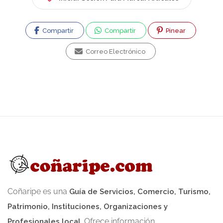
primer periódico digital de Chile y una editorial
digital chileno-alemana, además de salas de
Compartir
Compartir
Pinear
conversación virtuales previas a Facebook.
Servicios Principales: Ofrece desarrollo web,
Correo Electrónico
diseño de logotipos, hosting (alojamiento de
páginas), registro de dominios, administración
de redes sociales, SEO, y creación de
aplicaciones para celulares. Soporte: Ofrece
soporte técnico y actualizaciones 365 días al
año, 7 días a la semana.
Coñaripe es una
Guía de Servicios, Comercio, Turismo,
Patrimonio, Instituciones, Organizaciones y
. Ofrece información
Profesionales local