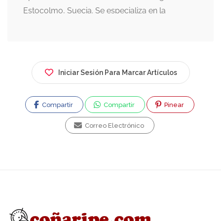
Estocolmo, Suecia. Se especializa en la
creación de sitios web, alojamiento (hosting),
marketing digital y desarrollo de aplicaciones.
Historia y Experiencia: Se fundó al inicio del
fenómeno WWW, destacando por crear el
Iniciar Sesión Para Marcar Artículos
primer periódico digital de Chile y una editorial
digital chileno-alemana, además de salas de
Compartir
Compartir
Pinear
conversación virtuales previas a Facebook.
Servicios Principales: Ofrece desarrollo web,
Correo Electrónico
diseño de logotipos, hosting (alojamiento de
páginas), registro de dominios, administración
de redes sociales, SEO, y creación de
aplicaciones para celulares. Soporte: Ofrece
soporte técnico y actualizaciones 365 días al
año, 7 días a la semana.