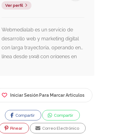
Ver perfil
Webmedialab es un servicio de
desarrollo web y marketing digital
con larga trayectoria, operando en
línea desde 1998 con orígenes en
Estocolmo, Suecia. Se especializa
en la creación de sitios web,
alojamiento (hosting), marketing
digital y desarrollo de aplicaciones.
Iniciar Sesión Para Marcar Artículos
Historia y Experiencia: Se fundó al
inicio del fenómeno WWW,
Compartir
Compartir
destacando por crear el primer
periódico digital de Chile y una
Pinear
Correo Electrónico
editorial digital chileno-alemana,