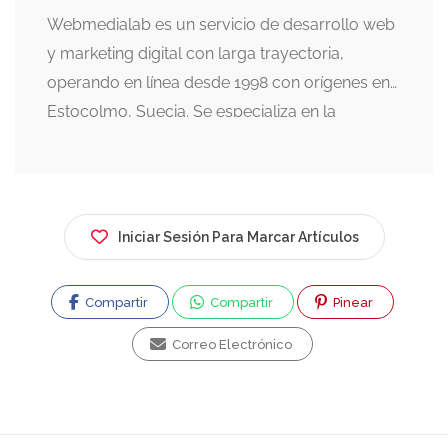
Webmedialab es un servicio de desarrollo web
y marketing digital con larga trayectoria,
operando en línea desde 1998 con orígenes en
Estocolmo, Suecia. Se especializa en la
creación de sitios web, alojamiento (hosting),
marketing digital y desarrollo de aplicaciones.
Historia y Experiencia: Se fundó al inicio del
fenómeno WWW, destacando por crear el
Iniciar Sesión Para Marcar Artículos
primer periódico digital de Chile y una editorial
digital chileno-alemana, además de salas de
Compartir
Compartir
Pinear
conversación virtuales previas a Facebook.
Servicios Principales: Ofrece desarrollo web,
Correo Electrónico
diseño de logotipos, hosting (alojamiento de
páginas), registro de dominios, administración
de redes sociales, SEO, y creación de