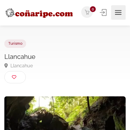
0
Turismo
Llancahue
Llancahue