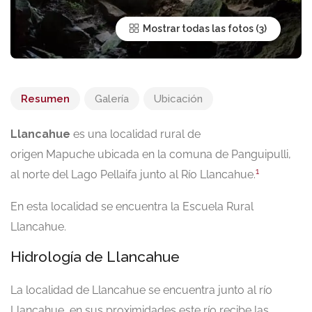
Mostrar todas las fotos
Resumen
Galería
Ubicación
Llancahue
es una localidad rural de
origen Mapuche ubicada en la comuna de Panguipulli,
1
al norte del Lago Pellaifa junto al Río Llancahue.
En esta localidad se encuentra la Escuela Rural
Llancahue.
Hidrología de Llancahue
La localidad de Llancahue se encuentra junto al río
Llancahue, en sus proximidades este río recibe las