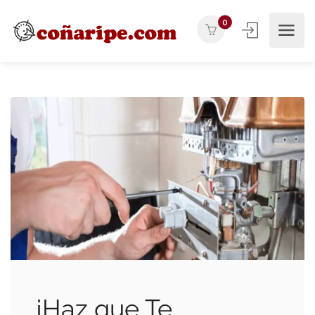
0
¡Haz que Te