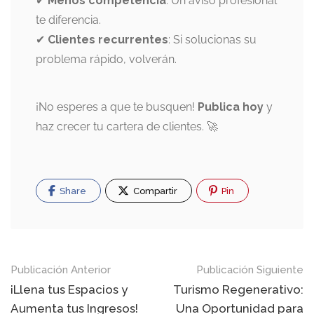
✔
Menos competencia
: Un aviso profesional
te diferencia.
✔
Clientes recurrentes
: Si solucionas su
problema rápido, volverán.
¡No esperes a que te busquen!
Publica hoy
y
haz crecer tu cartera de clientes. 🚀
Share
Compartir
Pin
Navegación
Publicación Anterior
Publicación Siguiente
de
¡Llena tus Espacios y
Turismo Regenerativo:
Aumenta tus Ingresos!
Una Oportunidad para