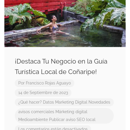
¡Destaca Tu Negocio en la Guía
Turística Local de Coñaripe!
Por
Francisco Rojas Aguayo
14 de Septiembre de 2023
¿Qué hacer?
Datos
Marketing Digital
Novedades
avisos comerciales
Márketing digital
Medioambiente
Publicar aviso
SEO local
Los comentarios están desactivados