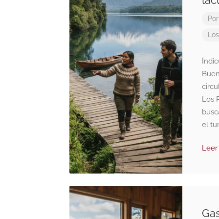
lac
Por
Los
Índi
Buen
circu
Los R
busc
el tu
Leer
Gas