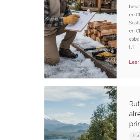
hela
en C
Soste
en C
caba
[…]
Leer
Rut
alr
pri
Por