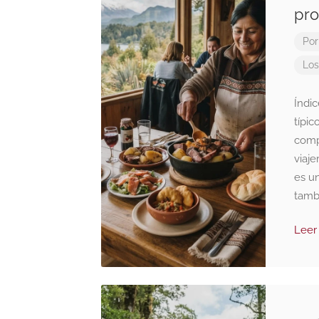
pro
Por
Los
Índic
típi
comp
viaje
es un
tambi
Leer