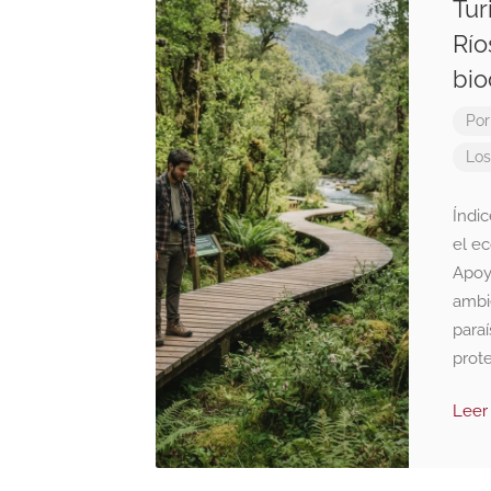
Tur
Río
bio
Por
Los
Índi
el ec
Apoy
ambi
para
prote
Leer