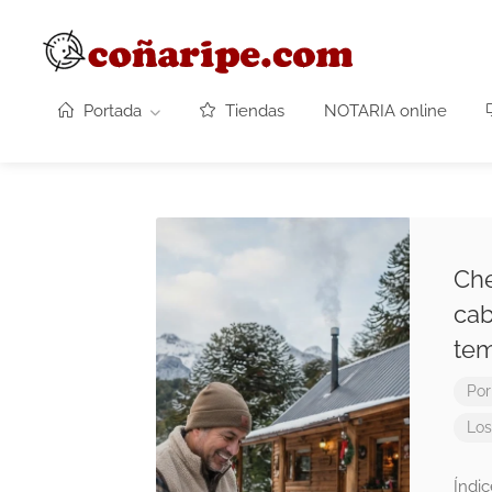
Portada
Tiendas
NOTARIA online
Che
cab
tem
Por
Los
Índi