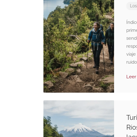
Los
Índi
prim
sende
resp
viaje
ruido
Leer
Tur
Río