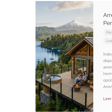
Arr
Per
Po
Los
Índi
dispo
arre
herm
opció
Arren
Leer