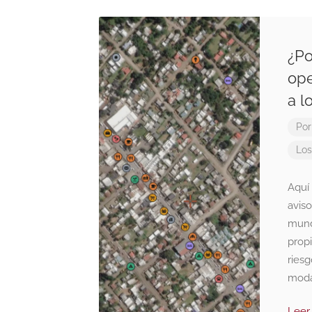
¿Po
ope
a l
Po
Los
Aquí
avis
mundo
prop
riesg
moda
Leer